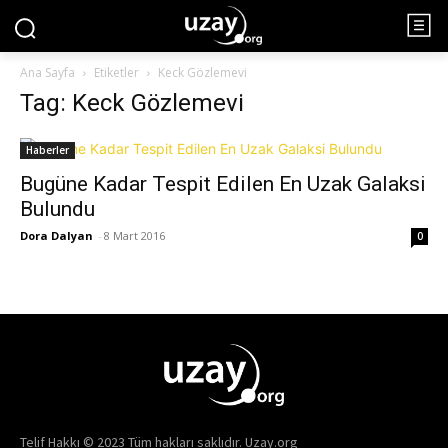
Ana Sayfa
Etiketler
Keck Gözlemevi
Tag: Keck Gözlemevi
Haberler
Bugüne Kadar Tespit Edilen En Uzak Galaksi
Bulundu
Dora Dalyan
-
8 Mart 2016
0
Telif Hakkı © 2023 Tüm hakları saklıdır. Uzay.org