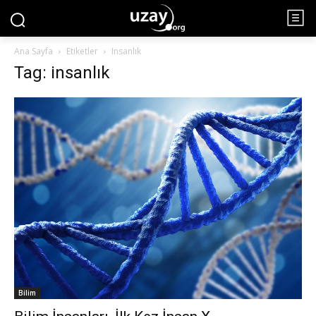
Ana Sayfa
Etiketler
Insanlık
Tag: insanlık
Bilim