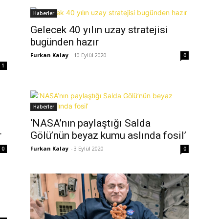
Haberler
Gelecek 40 yılın uzay stratejisi
bugünden hazır
Furkan Kalay
-
10 Eylül 2020
0
1
Haberler
‘NASA’nın paylaştığı Salda
r
Gölü’nün beyaz kumu aslında fosil’
Furkan Kalay
-
3 Eylül 2020
0
0