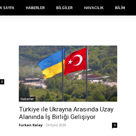
A SAYFA
HABERLER
BILGILER
HAVACILIK
BILIM
0
Haberler
Türkiye ile Ukrayna Arasında Uzay
Alanında İş Birliği Gelişiyor
Furkan Kalay
-
24 Eylül 2020
0