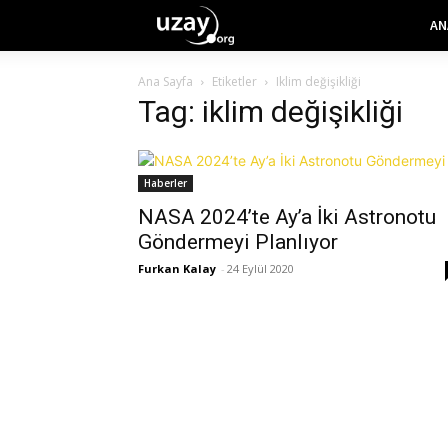
AN
Ana Sayfa
Etiketler
Iklim değişikliği
Tag: iklim değişikliği
Haberler
NASA 2024’te Ay’a İki Astronotu
Göndermeyi Planlıyor
Furkan Kalay
-
24 Eylül 2020