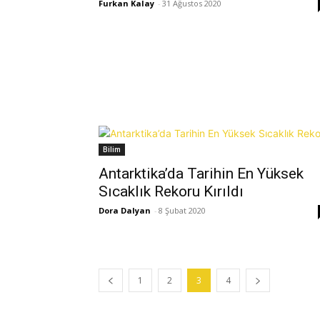
Furkan Kalay
-
31 Ağustos 2020
Bilim
Antarktika’da Tarihin En Yüksek
Sıcaklık Rekoru Kırıldı
Dora Dalyan
-
8 Şubat 2020
1
2
3
4