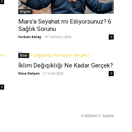
0
Bilgiler
Mars’a Seyahat mi Ediyorsunuz? 6
Sağlık Sorunu
Furkan Kalay
-
10 Temmuz 2020
0
Bilim
İklim Değişikliği Ne Kadar Gerçek?
Dora Dalyan
-
21 Ocak 2020
0
0
4 Sayfanın 3. Sayfası