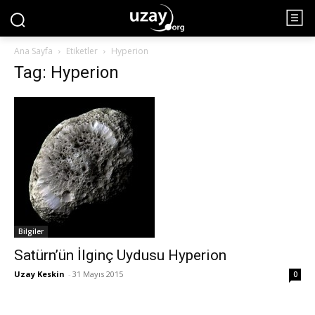
Ana Sayfa
Etiketler
Hyperion
Tag: Hyperion
Bilgiler
Satürn’ün İlginç Uydusu Hyperion
Uzay Keskin
-
31 Mayıs 2015
0