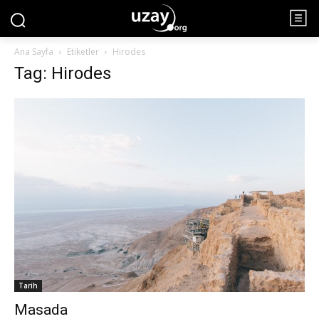
Ana Sayfa
Etiketler
Hirodes
Tag: Hirodes
Tarih
Masada