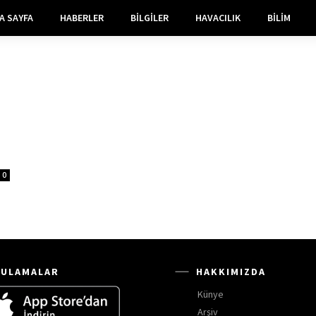
A SAYFA
HABERLER
BILGILER
HAVACILIK
BILIM
0
ULAMALAR
HAKKIMIZDA
Künye
Arşiv