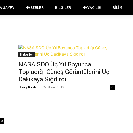
A SAYFA
HABERLER
BILGILER
HAVACILIK
BILIM
Haberler
NASA SDO Üç Yıl Boyunca
Topladığı Güneş Görüntülerini Üç
Dakikaya Sığdırdı
Uzay Keskin
-
29 Nisan 2013
0
0