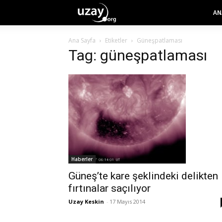
AN
Ana Sayfa
Etiketler
Güneşpatlaması
Tag: güneşpatlaması
Haberler
Güneş’te kare şeklindeki delikten
fırtınalar saçılıyor
Uzay Keskin
-
17 Mayıs 2014