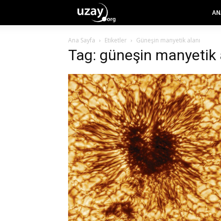
AN
Ana Sayfa
Etiketler
Güneşin manyetik alanı
Tag: güneşin manyetik 