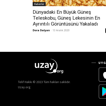
Haberler
Dünyadaki En Büyük Güneş
Teleskobu, Güneş Lekesinin En
Ayrıntılı Görüntüsünü Yakaladı
Dora Dalyan
-
13 Aralık 2020
UYG
Telif Hakkı © 2023 Tüm hakları saklıdır.
Uzay.org