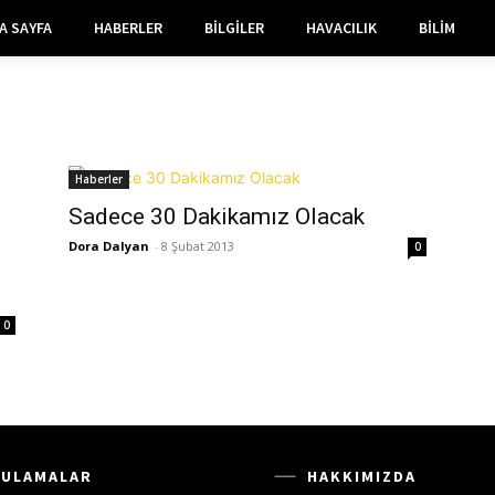
A SAYFA
HABERLER
BILGILER
HAVACILIK
BILIM
Haberler
Sadece 30 Dakikamız Olacak
Dora Dalyan
-
8 Şubat 2013
0
0
ULAMALAR
HAKKIMIZDA