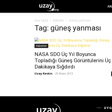
AN
Ana Sayfa
Etiketler
Güneş yanması
Tag: güneş yanması
Haberler
NASA SDO Üç Yıl Boyunca
Topladığı Güneş Görüntülerini Üç
Dakikaya Sığdırdı
Uzay Keskin
-
29 Nisan 2013
UYG