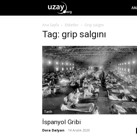
AN
Ana Sayfa
Etiketler
Grip salgını
Tag: grip salgını
Tarih
İspanyol Gribi
Dora Dalyan
-
14 Aralık 2020