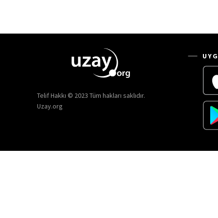
UYG
Telif Hakkı © 2023 Tüm hakları saklıdır.
Uzay.org