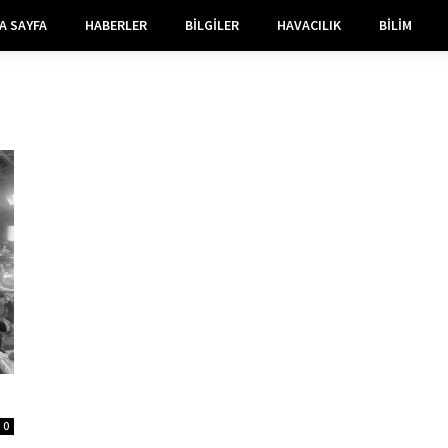
A SAYFA
HABERLER
BILGILER
HAVACILIK
BILIM
0