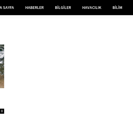
A SAYFA
HABERLER
BILGILER
HAVACILIK
BILIM
0