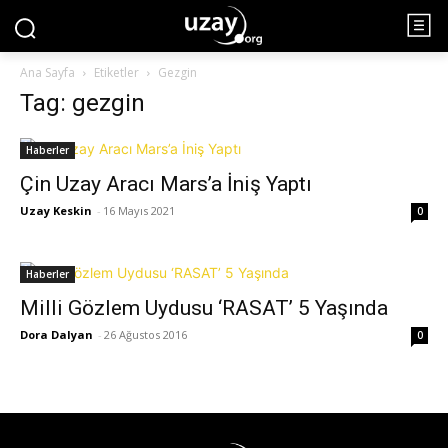
Ana Sayfa
Etiketler
Gezgin
Tag: gezgin
Haberler
Çin Uzay Aracı Mars’a İniş Yaptı
Uzay Keskin
-
16 Mayıs 2021
0
Haberler
Milli Gözlem Uydusu ‘RASAT’ 5 Yaşında
Dora Dalyan
-
26 Ağustos 2016
0