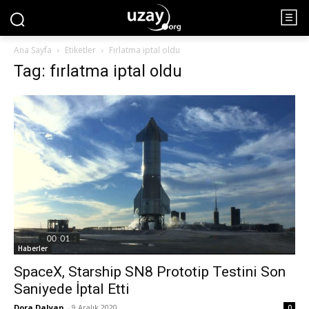
Ana Sayfa
Etiketler
Fırlatma iptal oldu
Tag: fırlatma iptal oldu
Haberler
SpaceX, Starship SN8 Prototip Testini Son
Saniyede İptal Etti
Dora Dalyan
-
9 Aralık 2020
0