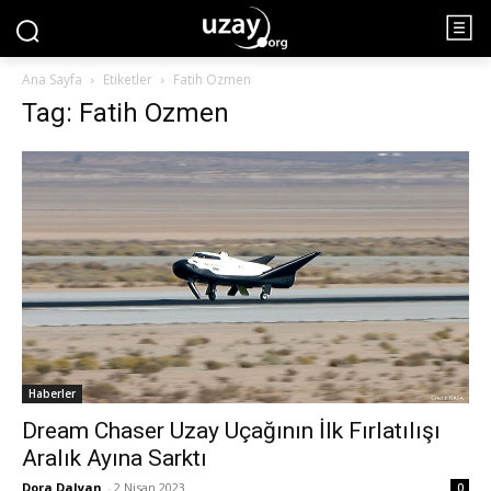
Ana Sayfa
Etiketler
Fatih Ozmen
Tag: Fatih Ozmen
Haberler
Dream Chaser Uzay Uçağının İlk Fırlatılışı
Aralık Ayına Sarktı
Dora Dalyan
-
2 Nisan 2023
0