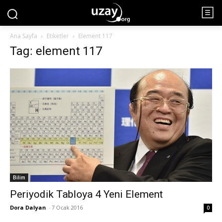
Ana Sayfa
Etiketler
Element 117
Tag: element 117
Bilim
Periyodik Tabloya 4 Yeni Element
Dora Dalyan
-
7 Ocak 2016
0