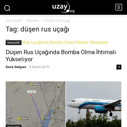
Ana Sayfa
Etiketler
Düşen rus uçağı
Tag: düşen rus uçağı
Havacılık
Düşen Rus Uçağında Bomba Olma İhtimali
Yükseliyor
Dora Dalyan
-
8 Kasım 2015
0