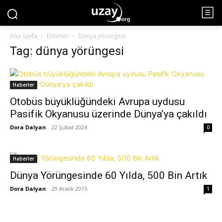
Ana Sayfa
Etiketler
Dünya yörüngesi
Tag: dünya yörüngesi
Haberler
Otobüs büyüklüğündeki Avrupa uydusu
Pasifik Okyanusu üzerinde Dünya’ya çakıldı
Dora Dalyan
-
22 Şubat 2024
0
Haberler
Dünya Yörüngesinde 60 Yılda, 500 Bin Artık
Dora Dalyan
-
29 Aralık 2015
1