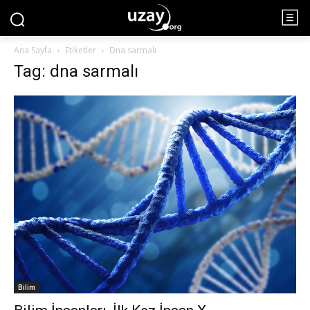
Ana Sayfa
Etiketler
Dna sarmalı
Tag: dna sarmalı
Bilim