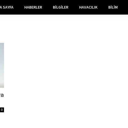
A SAYFA
HABERLER
BILGILER
HAVACILIK
BILIM
ya
0