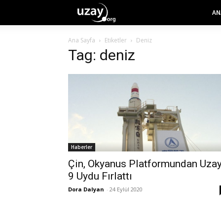
AN
Ana Sayfa
Etiketler
Deniz
Tag: deniz
Haberler
Çin, Okyanus Platformundan Uza
9 Uydu Fırlattı
Dora Dalyan
-
24 Eylül 2020