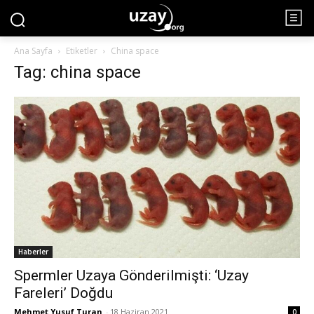
Ana Sayfa
Etiketler
China space
Tag: china space
Haberler
Spermler Uzaya Gönderilmişti: ‘Uzay
Fareleri’ Doğdu
Mehmet Yusuf Turan
-
18 Haziran 2021
0