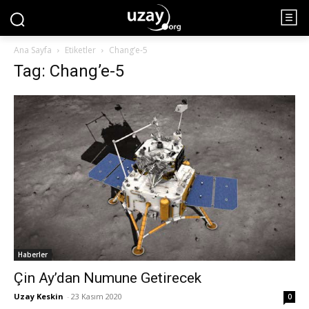
Ana Sayfa
Etiketler
Chang’e-5
Tag: Chang’e-5
Haberler
Çin Ay’dan Numune Getirecek
Uzay Keskin
-
23 Kasım 2020
0