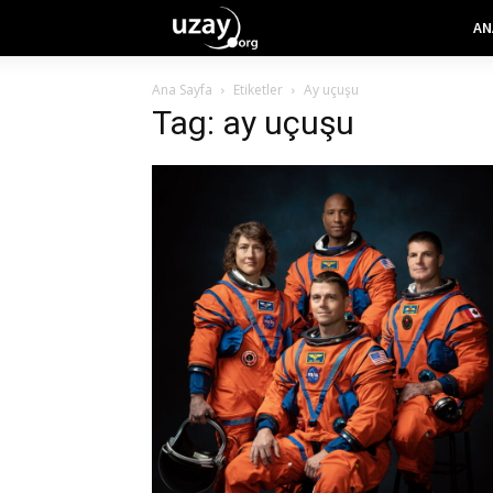
AN
Ana Sayfa
Etiketler
Ay uçuşu
Tag: ay uçuşu