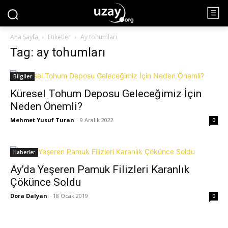
Ana Sayfa
Etiketler
Ay tohumları
Tag: ay tohumları
Bilgiler
Küresel Tohum Deposu Geleceğimiz İçin
Neden Önemli?
Mehmet Yusuf Turan
-
9 Aralık 2022
0
Haberler
Ay’da Yeşeren Pamuk Filizleri Karanlık
Çökünce Soldu
Dora Dalyan
-
18 Ocak 2019
0