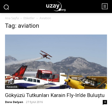
Ana Sayfa
Etiketler
Aviation
Tag: aviation
Havacılık
Gökyüzü Tutkunları Karain Fly-In’de Buluştu
Dora Dalyan
-
27 Eylül 2016
0