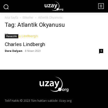
Ana Sayfa
Etiketler
Atlantik Okyanusu
Tag: Atlantik Okyanusu
Havacılık
Charles Lindbergh
Dora Dalyan
-
8 Nisan 2023
0
Telif Hakkı © 2023 Tüm hakları saklıdır. Uzay.org