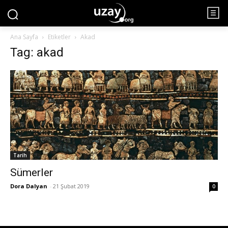
Ana Sayfa
Etiketler
Akad
Tag: akad
Tarih
Sümerler
Dora Dalyan
-
21 Şubat 2019
0