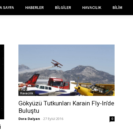
A SAYFA
HABERLER
BILGILER
HAVACILIK
BILIM
Havacılık
Gökyüzü Tutkunları Karain Fly-In’de
Buluştu
Dora Dalyan
-
27 Eylül 2016
0
i