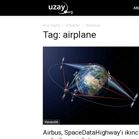
AN
Ana Sayfa
Etiketler
Airplane
Tag: airplane
Havacılık
Airbus, SpaceDataHighway’i ikinc