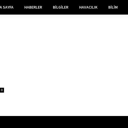
A SAYFA
HABERLER
BILGILER
HAVACILIK
BILIM
0