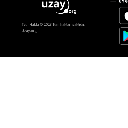
UYG
Telif Hakkı © 2023 Tüm hakları saklıdır.
Uzay.org