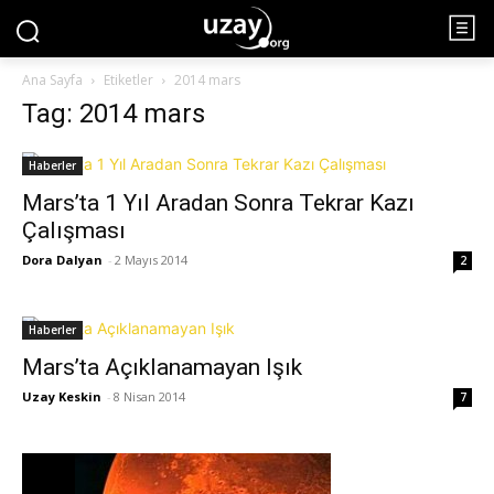
Ana Sayfa
Etiketler
2014 mars
Tag: 2014 mars
Haberler
Mars’ta 1 Yıl Aradan Sonra Tekrar Kazı
Çalışması
Dora Dalyan
-
2 Mayıs 2014
2
Haberler
Mars’ta Açıklanamayan Işık
Uzay Keskin
-
8 Nisan 2014
7