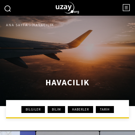
ANA SAYFA
HAVACILIK
HAVACILIK
BILGILER
BILIM
HABERLER
TARIH