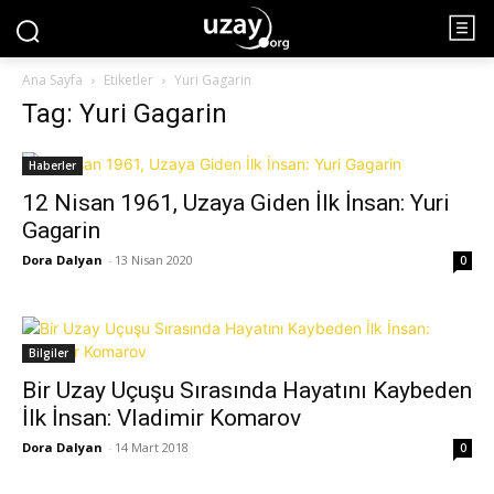
Ana Sayfa
Etiketler
Yuri Gagarin
Tag: Yuri Gagarin
Haberler
12 Nisan 1961, Uzaya Giden İlk İnsan: Yuri
Gagarin
Dora Dalyan
-
13 Nisan 2020
0
Bilgiler
Bir Uzay Uçuşu Sırasında Hayatını Kaybeden
İlk İnsan: Vladimir Komarov
Dora Dalyan
-
14 Mart 2018
0