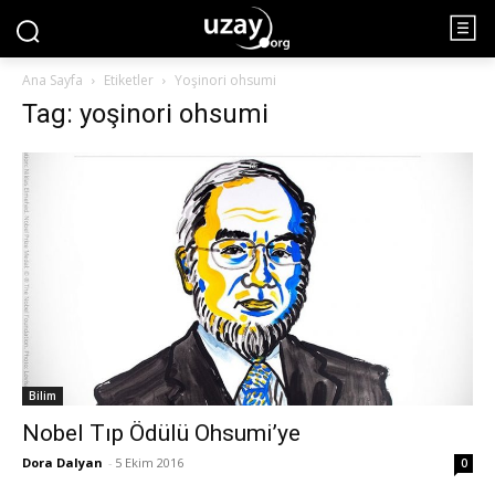
Ana Sayfa
Etiketler
Yoşinori ohsumi
Tag: yoşinori ohsumi
Bilim
Nobel Tıp Ödülü Ohsumi’ye
Dora Dalyan
-
5 Ekim 2016
0