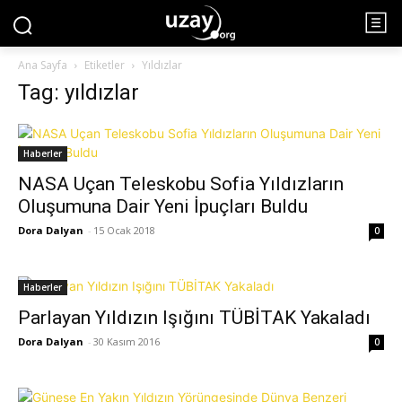
Ana Sayfa
Etiketler
Yıldızlar
Tag: yıldızlar
Haberler
NASA Uçan Teleskobu Sofia Yıldızların
Oluşumuna Dair Yeni İpuçları Buldu
Dora Dalyan
-
15 Ocak 2018
0
Haberler
Parlayan Yıldızın Işığını TÜBİTAK Yakaladı
Dora Dalyan
-
30 Kasım 2016
0