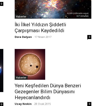
0
Haberler
İki İlkel Yıldızın Şiddetli
Çarpışması Kaydedildi
Dora Dalyan
-
17 Nisan 2017
0
Haberler
Yeni Keşfedilen Dünya Benzeri
Gezegenler Bilim Dünyasını
Heyecanlandırdı
Uzay Keskin
-
28 Ocak 2015
0
0