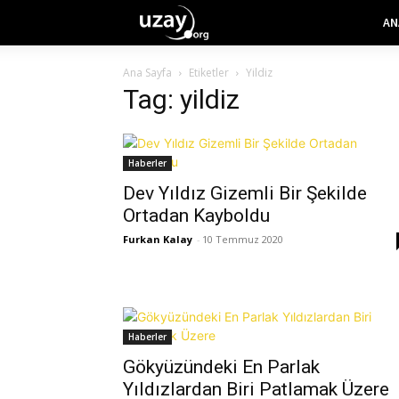
AN
Ana Sayfa
Etiketler
Yildiz
Tag: yildiz
Haberler
Dev Yıldız Gizemli Bir Şekilde
Ortadan Kayboldu
Furkan Kalay
-
10 Temmuz 2020
Haberler
Gökyüzündeki En Parlak
Yıldızlardan Biri Patlamak Üzere