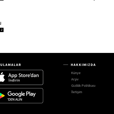
u
2
ULAMALAR
HAKKIMIZDA
Künye
Arşiv
Gizlilik Politikası
İletişim