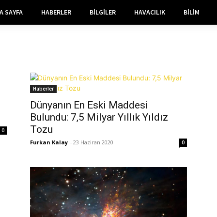
A SAYFA
HABERLER
BILGILER
HAVACILIK
BILIM
Haberler
Dünyanın En Eski Maddesi
Bulundu: 7,5 Milyar Yıllık Yıldız
Tozu
0
Furkan Kalay
-
23 Haziran 2020
0