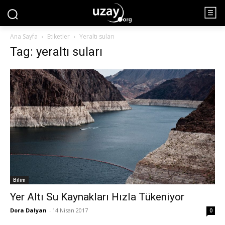
Ana Sayfa
Etiketler
Yeraltı suları
Tag: yeraltı suları
Bilim
Yer Altı Su Kaynakları Hızla Tükeniyor
Dora Dalyan
-
14 Nisan 2017
0