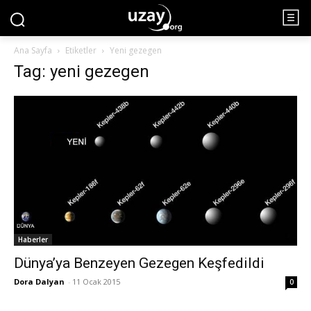
Ana Sayfa
Etiketler
Yeni gezegen
Tag: yeni gezegen
Haberler
Dünya’ya Benzeyen Gezegen Keşfedildi
Dora Dalyan
-
11 Ocak 2015
0