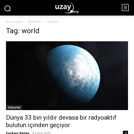
Ana Sayfa
Etiketler
World
Tag: world
Haberler
Dünya 33 bin yıldır devasa bir radyoaktif
bulutun içinden geçiyor
Furkan Kalay
-
8 Eylül 2020
0