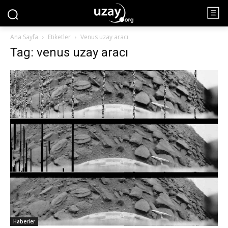
Ana Sayfa
Etiketler
Venus uzay aracı
Tag: venus uzay aracı
Haberler