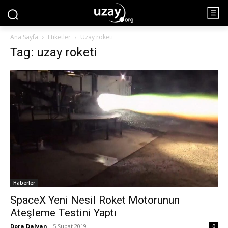
Ana Sayfa
Etiketler
Uzay roketi
Tag: uzay roketi
Haberler
SpaceX Yeni Nesil Roket Motorunun
Ateşleme Testini Yaptı
Dora Dalyan
-
5 Şubat 2019
0