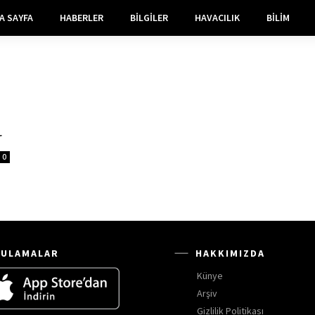
A SAYFA
HABERLER
BILGILER
HAVACILIK
BILIM
r
0
ULAMALAR
HAKKIMIZDA
Künye
Arşiv
Gizlilik Politikası