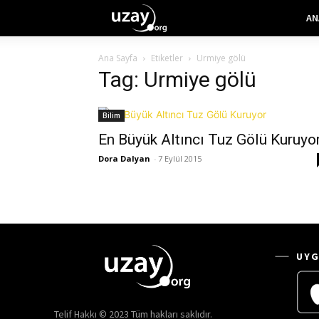
AN
Ana Sayfa
Etiketler
Urmiye gölü
Tag: Urmiye gölü
Bilim
En Büyük Altıncı Tuz Gölü Kuruyo
Dora Dalyan
-
7 Eylül 2015
UYG
Telif Hakkı © 2023 Tüm hakları saklıdır.