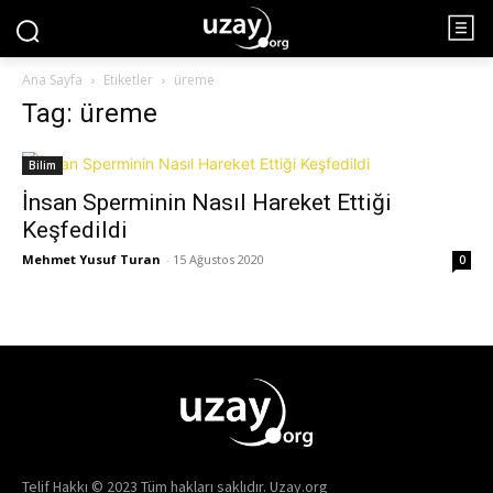
Ana Sayfa
Etiketler
üreme
Tag: üreme
Bilim
İnsan Sperminin Nasıl Hareket Ettiği
Keşfedildi
Mehmet Yusuf Turan
-
15 Ağustos 2020
0
Telif Hakkı © 2023 Tüm hakları saklıdır. Uzay.org