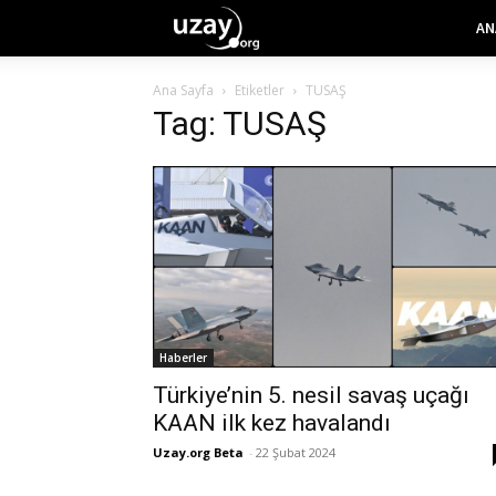
AN
Ana Sayfa
Etiketler
TUSAŞ
Tag: TUSAŞ
Haberler
Türkiye’nin 5. nesil savaş uçağı
KAAN ilk kez havalandı
Uzay.org Beta
-
22 Şubat 2024