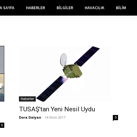
A SAYFA
HABERLER
BILGILER
HAVACILIK
BILIM
Haberler
TUSAŞ’tan Yeni Nesil Uydu
Dora Dalyan
-
14 Ekim 2017
0
0