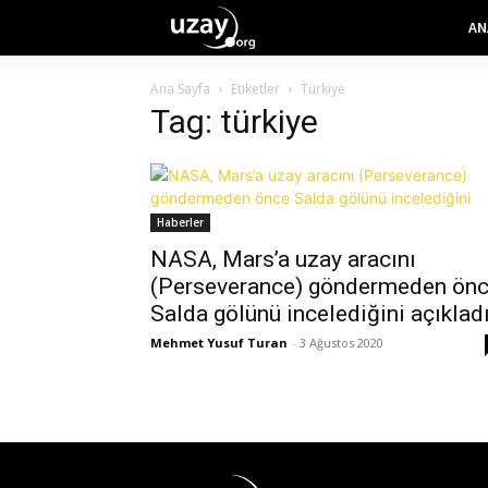
AN
Ana Sayfa
Etiketler
Türkiye
Tag: türkiye
Haberler
NASA, Mars’a uzay aracını
(Perseverance) göndermeden ön
Salda gölünü incelediğini açıklad
Mehmet Yusuf Turan
-
3 Ağustos 2020