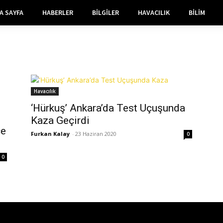
A SAYFA
HABERLER
BILGILER
HAVACILIK
BILIM
Havacılık
‘Hürkuş’ Ankara’da Test Uçuşunda
Kaza Geçirdi
ce
Furkan Kalay
-
23 Haziran 2020
0
ı
0