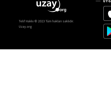
UYG
Telif Hakkı © 2023 Tüm hakları saklıdır.
Uzay.org