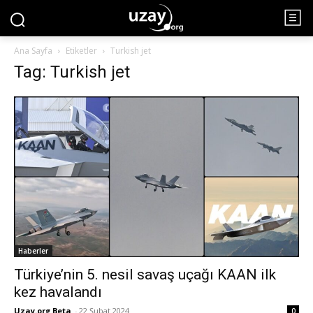
Ana Sayfa
Etiketler
Turkish jet
Tag: Turkish jet
Haberler
Türkiye’nin 5. nesil savaş uçağı KAAN ilk
kez havalandı
Uzay.org Beta
-
22 Şubat 2024
0