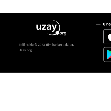
UYG
Telif Hakkı © 2023 Tüm hakları saklıdır.
Uzay.org