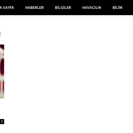
A SAYFA
HABERLER
BILGILER
HAVACILIK
BILIM
ı
2