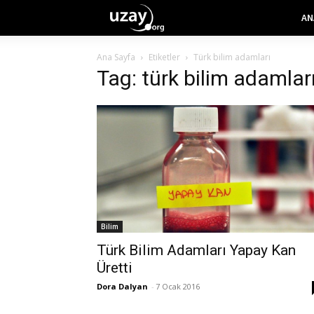
AN
Ana Sayfa
Etiketler
Türk bilim adamları
Tag: türk bilim adamlar
Bilim
Türk Bilim Adamları Yapay Kan
Üretti
Dora Dalyan
-
7 Ocak 2016