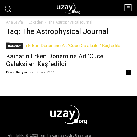
Ana Sayfa
Etiketler
The Astrophysical Journal
Tag: The Astrophysical Journal
Haberler
Kainatın Erken Dönemine Ait ‘Cüce
Galaksiler’ Keşfedildi
Dora Dalyan
-
29 Kasım 2016
0
Telif Hakkı © 2023 Tüm hakları saklıdır. Uzay.org