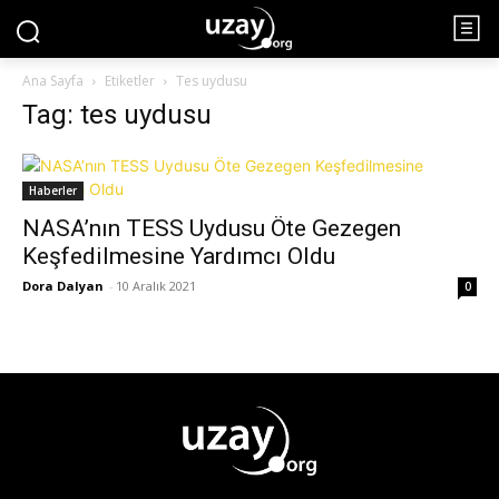
Ana Sayfa
Etiketler
Tes uydusu
Tag: tes uydusu
Haberler
NASA’nın TESS Uydusu Öte Gezegen
Keşfedilmesine Yardımcı Oldu
Dora Dalyan
-
10 Aralık 2021
0