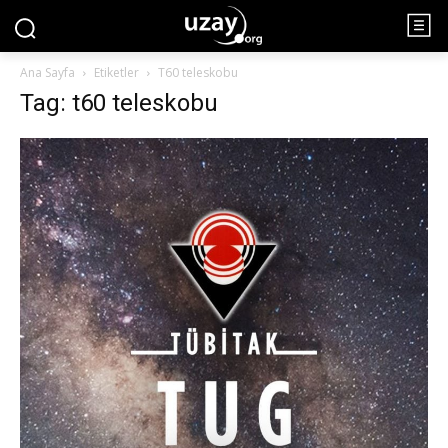
Ana Sayfa
Etiketler
T60 teleskobu
Tag: t60 teleskobu