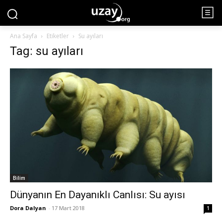
Ana Sayfa
Etiketler
Su ayıları
Tag: su ayıları
Bilim
Dünyanın En Dayanıklı Canlısı: Su ayısı
Dora Dalyan
-
17 Mart 2018
1