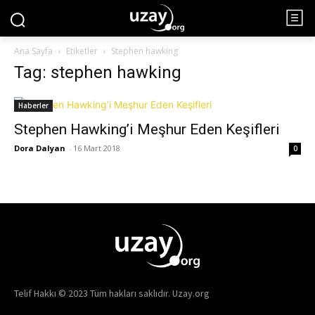
Ana Sayfa
Etiketler
Stephen hawking
Tag: stephen hawking
Haberler
Stephen Hawking’i Meşhur Eden Keşifleri
Dora Dalyan
-
16 Mart 2018
0
Telif Hakkı © 2023 Tüm hakları saklıdır. Uzay.org